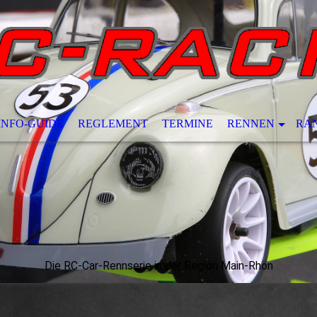
INFO-GUIDE
REGLEMENT
TERMINE
RENNEN
RA
Die RC-Car-Rennserie in der Region Main-Rhön