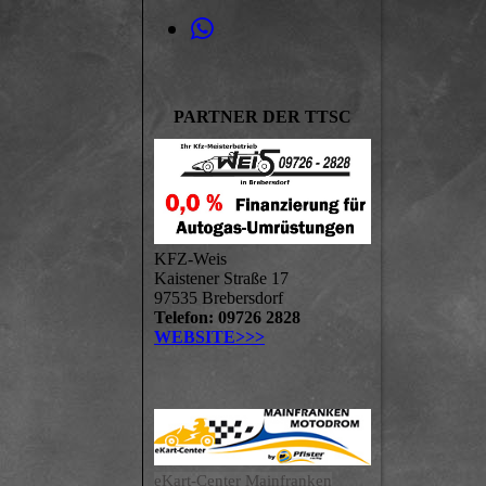
PARTNER DER TTSC
KFZ-Weis
Kaistener Straße 17
97535 Brebersdorf
Telefon: 09726 2828
WEBSITE>>>
eKart-Center Mainfranken