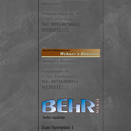
Motodrom
Wilhelm-Wien-Str. 9
97080 Würzburg
Tel.: 0931/46766622
WEBSITE>>>
Wehner`s Rösterei
Hauptstraße 48
97502 Euerbach
Tel.: 09726/909954
WEBSITE>>>
behr-mobile
Zum Sportplatz 1