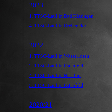
2023
1. TTSC-Lauf in Bad Kissingen
4. TTSC-Lauf in Brebersdorf
2022
1. TTSC-Lauf in Wasserlosen
2. TTSC-Lauf in Estenfeld
4. TTSC-Lauf in Hassfurt
5. TTSC-Lauf in Estenfeld
2020/21