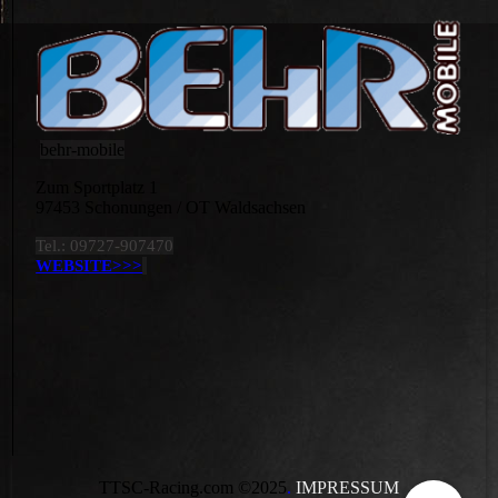
behr-mobile
Zum Sportplatz 1
97453 Schonungen / OT Waldsachsen
Tel.: 09727-907470
WEBSITE>>>
TTSC-Racing.com ©2025
.
IMPRESSUM