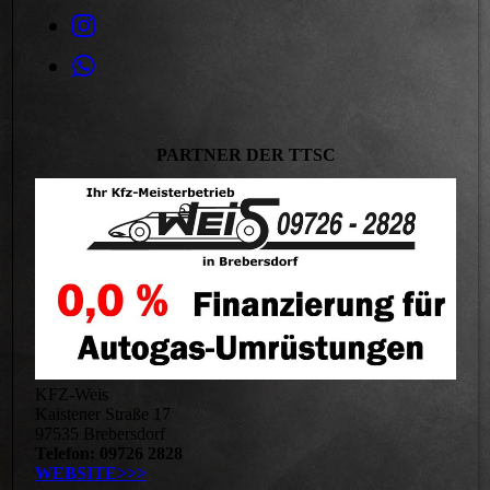
PARTNER DER TTSC
KFZ-Weis
Kaistener Straße 17
97535 Brebersdorf
Telefon: 09726 2828
WEBSITE>>>