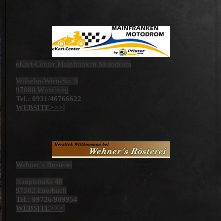
eKart-Center Mainfranken Motodrom
Wilhelm-Wien-Str. 9
97080 Würzburg
Tel.: 0931/46766622
WEBSITE>>>
Wehner`s Rösterei
Hauptstraße 48
97502 Euerbach
Tel.: 09726/909954
WEBSITE>>>