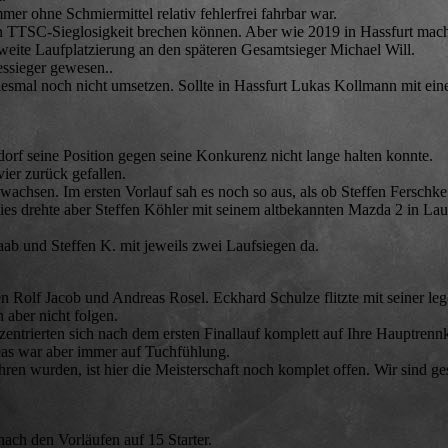
r ohne Schmiermittel relativ fehlerfrei fahrbar war.
n TTSC-Sieglosigkeit brechen können. Aber wie 2019 in Hassfurt macht
zweite Laufplatzierung an den späteren Gesamtsieger Michael Will.
essieger gewesen..
esmal noch nicht umsetzen. Sollte in Hassfurt Lukas Kollmann mit ein
ndorf seine Position gegen seine Konkurenz nicht lange halten konnte.
ier zurück gefallen.
wachsen. Im ersten Vorlauf sah es noch so aus, als ob Steffen Ferschk
ies drehte aber Steffen Köhler mit seinem altbekannten Mazda 2 in Lau
aab und Steffen K. mit jeweils zwei Laufsiegen da.
 Rolf Jacob und Andreas Rosel. Eckhard Schulze flitzte mit seiner le
aber nicht folgen.
ntrierten sich nach dem ersten Finallauf komplett auf Ihre Hauptrennk
reas war aber immer auf Tuchfühlung.
en wurden, ist hier die Meisterschaft noch komplet offen. Wir sind ge
ach den Vorläufen auf 15 Starter.