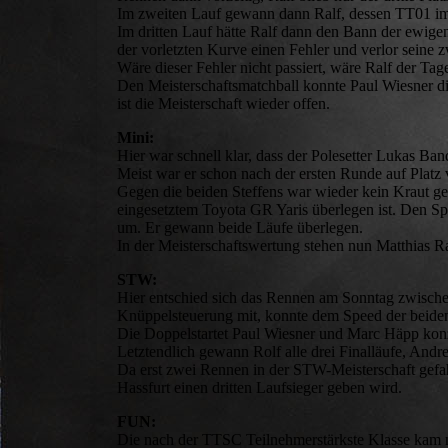
Im zweiten Lauf gewann dann Ralf, dessen TT01 imme
Im dritten Lauf hätte Ralf dann den Bann der ewige
der vorletzten Kurve einen Fehler und verlor seine 
Wäre dieser Fehler nicht passiert, wäre Ralf der Tag
Den Meisterschaftsmatchball konnte Paul Wiesner di
ist die Meisterschaft wieder offen.
Mini:
Hier war schnell klar, dass der Polesetter Lukas Ba
Meist war er schon nach der ersten Runde auf Platz v
Gegen die beiden Steffens war wieder kein Kraut ge
eingesetztem Toyota GR Yaris überlegen ist. Den Sp
um. Er gewann beide Läufe überlegen.
In der Meisterschaftswertung stehen nun Matthias R
STW:
Hier entschied sich das Rennen am Sonntag zwischen
Knüppelsteuerung mit, konnte dem Speed der beiden 
Die Doppelstartet Paul Wiesner und Marc Häpp konze
Letztendlich gewann Rolf alle drei Finalläufe, And
Da erst zwei Rennen in der STW-Meisterschaft gefahr
Hassfurt einen dritten Laufsieger geben wird.
FUN:
Die nach der TTSC Teilnehmerstärkste Klasse kam n