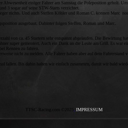
 Abwesenheit einiger Fahrer am Samstag die Poleposition geholt. Um 
d 3 sogar auf seine STW-Starts verzichtet.
Steger nichts. Und auch Steffen Köhler und Roman C. konnen Marc noc
ngsposition ausgebaut. Dahinter folgen Steffen, Roman und Marc.
zahl von ca. 45 Startern sehr entspannt abgelaufen. Die Bewirtung h
ner super gemeistert. Auch ein Dank an die Leute am Grill. Es war e
ei Rennen zu fahren.
weise nicht zu melden. Alle Fahrer haben aber auf dem Fahrerstand v
mal fallen. Bis dahin halten wir einfach zusammen, damit wir bald wied
TTSC-Racing.com ©2025
.
IMPRESSUM