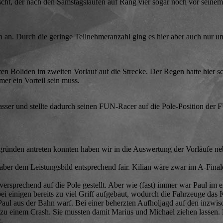
scht, der nach den Samstagsläufen auf Rang vier sogar noch vor seinem
an. Durch die geringe Teilnehmeranzahl ging es hier aber auch nur um 
n Boliden im zweiten Vorlauf auf die Strecke. Der Regen hatte hier s
er ein Vorteil sein muss.
ser und stellte dadurch seinen FUN-Racer auf die Pole-Position der 
 gründen antreten konnten haben wir in die Auswertung der Vorläufe n
 aber dem Leistungsbild entsprechend fair. Kilian wäre zwar im A-Final
ersprechend auf die Pole gestellt. Aber wie (fast) immer war Paul im e
bei einigen bereits zu viel Griff aufgebaut, wodurch die Fahrzeuge das
h Paul aus der Bahn warf. Bei einer beherzten Aufholjagd auf den inzw
zu einem Crash. Sie mussten damit Marius und Michael ziehen lassen. 
.