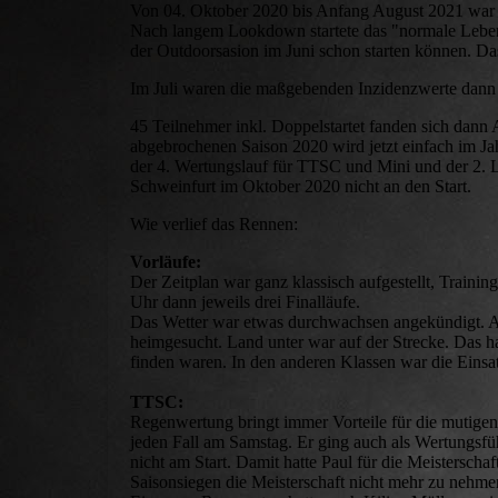
Von 04. Oktober 2020 bis Anfang August 2021 war b
Nach langem Lookdown startete das "normale Leben" 
der Outdoorsasion im Juni schon starten können. Das
Im Juli waren die maßgebenden Inzidenzwerte dann a
45 Teilnehmer inkl. Doppelstartet fanden sich da
abgebrochenen Saison 2020 wird jetzt einfach im Ja
der 4. Wertungslauf für TTSC und Mini und der 2.
Schweinfurt im Oktober 2020 nicht an den Start.
Wie verlief das Rennen:
Vorläufe:
Der Zeitplan war ganz klassisch aufgestellt, Train
Uhr dann jeweils drei Finalläufe.
Das Wetter war etwas durchwachsen angekündigt. A
heimgesucht. Land unter war auf der Strecke. Das h
finden waren. In den anderen Klassen war die Einsat
TTSC:
Regenwertung bringt immer Vorteile für die mutigen 
jeden Fall am Samstag. Er ging auch als Wertungsfü
nicht am Start. Damit hatte Paul für die Meistersch
Saisonsiegen die Meisterschaft nicht mehr zu nehme