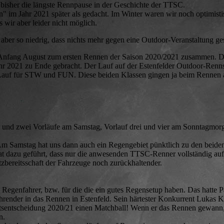
isher die längste Rennpause in der Geschichte der TTSC.
im Jahr 2021 später als gedacht. Im Winter waren wir noch optimistis
 wir aber leider nicht möglich.
ber so niedrig, dass nichts mehr gegen eine Outdoor-Veranstaltung ge
nn Anfang August zum ersten Rennen der Saison 2020/2021 zusammen. D
hr 2021 zu Ende gebracht. Der Lauf auf der Estenfelder Outdoor-Renn
 Lauf für STW und FUN. Diese beiden Klassen gingen ja beim Rennen
ing und zwei Vorläufe am Samstag, Vorlauf drei und vier am Sonntagmo
m Samstag hat uns dann auch ein Regengebiet pünktlich zu den beide
at dazu geführt, dass nur die anwesenden TTSC-Renner vollständig auf
zbereitsschaft der Fahrzeuge noch zurückhaltender.
Regenfahrer, bzw. für die die ein gutes Regensetup haben. Das hatte P
hrender in das Rennen in Estenfeld. Sein härtester Konkurrent Lukas 
aftsentscheidung 2020/21 einen Matchball! Wenn er das Rennen gewann, 
n.