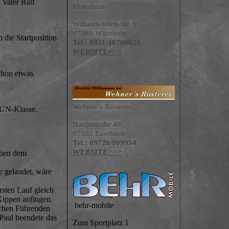
 Vater Ralf
Motodrom
Wilhelm-Wien-Str. 9
97080 Würzburg
die Startposition
Tel.: 0931/46766622
WEBSITE>>>
chon etwas
Wehner`s Rösterei
FUN-Klasse.
Hauptstraße 48
97502 Euerbach
Tel.: 09726/909954
WEBSITE>>>
eben dem
e gelandet, wäre
rsten Lauf gleich
 Kippen anfingen.
behr-mobile
ischen Führenden
Paul beendete das
Zum Sportplatz 1