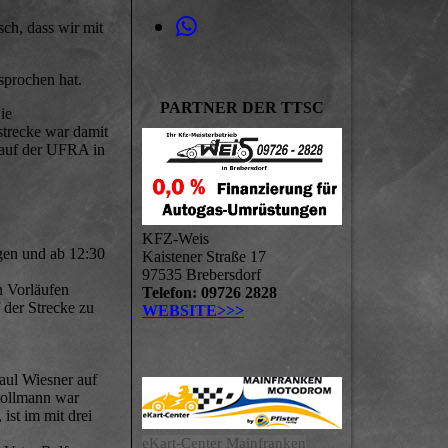
ch, dass wir mit
sprochen hat.
PARTNER DER TTSC
ie
strecke war damit
 auf der UFRA in
KFZ-Weis
rgen und ab 12:30
Kaistener Straße 17
97535 Brebersdorf
n Vorläufen
Telefon: 09726 2828
 der Strecke zu
WEBSITE>>>
aul Wiesner auf
Kollmann war
ist im mit drei
eKart-Center Mainfranken