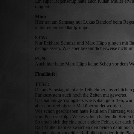
Ein super Regensetup hatte auch Kilian Müller erwi
rangierte.
Mini:
Hier trat am Samstag nur Lukas Bandorf beim Regen 
in der einen Finallaufgruppe.
STW:
Nur Eckhard Schulze und Marc Häpp gingen mit Ihre
nachgelassen. Was aber bekanntlicherweise nicht imm
FUN:
Auch hier hatte Marc Häpp keine Scheu vor dem Was
Finalläufe:
TTSC:
Da am Samstag nicht alle Teilnehmer aus zeitlichen
Punktesystem auch noch die Zeiten mit gewertet.
Das hat einige Youngsters wie Kilian getroffen, war
aber dort drei bis vier Mal überrundet worden.
Wie schon geschrieben hatte Paul sein Fahrzeug vielv
vom Pech verfolgt. Wie es schien hatten die Reifen 
So ergab sich der eine oder andere Fehler, der auc
Ralf Müller kam es zwischen den beiden dann noch 
Rennen dann vorzeitig, Ralf blieb nur der dritte Platz