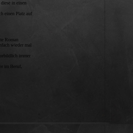
diese in einen
h einen Platz auf
atte Roman
infach wieder mal
orbildlich immer
er im Beruf,