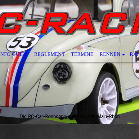
INFO-GUIDE
REGLEMENT
TERMINE
RENNEN
RA
Die RC-Car-Rennserie in der Region Main-Rhön