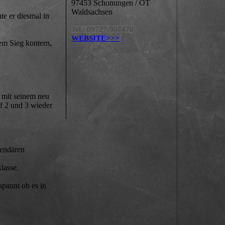
97453 Schonungen / OT
Waldsachsen
e er diesmal in
Tel.: 09727-907470
WEBSITE>>>
em Sieg kontern,
e mit seinem neu
f 2 und 3 wieder
gendären
lasse.
spannt ob es in