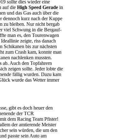
9 sollte dies wieder eine
n auf die
High Speed Gerade
in
n und das Gas auch über die
er dennoch kurz nach der Kuppe
n zu bleiben. Nur nicht bergab
er viel Schwung in die Bergauf-
affte man es, den Tourenwagen
Ideallinie zeigte, riss danach
en Schikanen bis zur nächsten
nicht zum Crash kam, konnte man
ikanen nachlenken mussten.
es ab. Auch den Topfahrern
ich zeigen sollte. Jeder lobte die
enende fällig wurden. Dazu kam
 Glück wurde das Wetter immer
sse, gibt es doch heuer den
chenende der TCR
mit dem Racing Team Pfister!
 allem der amtierende Meister
IMG_5630
cher sein würden, die um den
 und passte sein Auto am