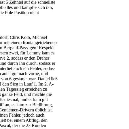
st 5 Zehntel auf die schnellste
b alles und kämpfte sich ran,
e Pole Position nicht
orf, Chris Kolb, Michael
ar mit einem frontangetriebenen
den Bergauf-Passagen! Respekt
e ersten zwei, für Lemmy kam es
rve 2, sodass er den Dreher
und durch Ihn durch, sodass er
terlief auch ein Fehler, sodass
h auch gut nach vorne, und
von 6 gestartet war. Daniel ließ
 den Sieg in Lauf 1. Im 2. A-
 den Tagessieg erreichen zu
as ganze Feld, und machte die
fs diesmal, und er kam gut
riff an, es kam zur Berührung,
 Gentlemen-Drivern üblich ist,
inen Fehler, jedoch auch
 ließ bei einem Abflug, den
 Pascal, der die 23 Runden