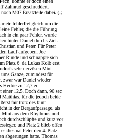
Pech, konnte er doch einen
ff Zahnrad geschreddert,
noch M07 Ersatzteile dabei. (-;
artete fehlerfrei gleich um die
leine Fehler, die die Führung
auch in ein paar Fehler, wurde
den hinter Daniel durchs Ziel.
ristian und Peter. Für Peter
 den Lauf aufgeben. Joe
einer Runde und schnappte sich
m Platz 6, da Lukas Kolb erst
andorfs sehr nervösen Mini
s ums Ganze, zumindest für
e, zwar war Daniel wieder
s Herbie zu 12,7 er
t einer 12,5. Doch dann, 90 sec
 Matthias, für die jedoch beide
rst fair trotz des bunt
icht in der Bergaufpassage, als
r. Mini aus dem Rhythmus und
noch durchschlüpfte und kurz vor
ssieger, und Platz 2 blieb offen
 es diesmal Peter den 4. Platz
en abgerungen hatte. Thomas