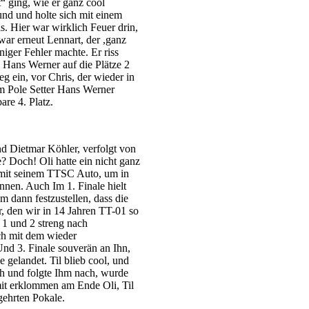
“ ging, wie er ganz cool
 und und holte sich mit einem
. Hier war wirklich Feuer drin,
war erneut Lennart, der ,ganz
niger Fehler machte. Er riss
 Hans Werner auf die Plätze 2
g ein, vor Chris, der wieder in
em Pole Setter Hans Werner
re 4. Platz.
nd Dietmar Köhler, verfolgt von
 Doch! Oli hatte ein nicht ganz
 mit seinem TTSC Auto, um in
nen. Auch Im 1. Finale hielt
m dann festzustellen, dass die
, den wir in 14 Jahren TT-01 so
n 1 und 2 streng nach
och mit dem wieder
Und 3. Finale souverän an Ihn,
 gelandet. Til blieb cool, und
ch und folgte Ihm nach, wurde
it erklommen am Ende Oli, Til
gehrten Pokale.