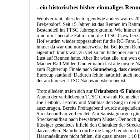
- ein historisches bisher einmaliges Renn
Wohlvertraut, aber doch irgendwie anders war es 
Brebersdorf! Seit 15 Jahren ist das Rennen im Rahme
Bestandteil im TTSC Jahresprogramm. Wie immer 
rund um Theo alle Fahrer und die TTSC Crew herzl
Hof wurden wieder topgesäubert für die RC-Fans.
immer da war und normalerweise ist. Bei jedem Ren
eigentlich krank war, zu viel zu tun hatte oder auch m
Lust auf Rennen hatte. Aber Ihr wisst alle, um wen
Macher Ralf Müller. Und er nahm fast alle unsere N
zum Fightercup-Finale nach
Sonneberg
, dass diese
Eurocup stattfand. Dadurch fehlte natürlich auch no
der auch unser TTSC Nachwuchsbetreuer ist.
Trotz alledem trafen sich zur
Urlaubszeit 45 Fahre
Augen der verbliebenen TTSC Crew mit Rennleiter 
Joe Leibold, Lemmy und Matthias den Sieg in den 
auszutragen. Bereits Freitagabend wurde ausgeladen,
Streckenaufbau vorbereitet. Am Samstagmorgen gin
Streckenaufbau nach bewährtem Muster. Dennoch ge
flüssiger gestaltetes Infield den Charakter der Stre
darzustellen. Natürlich durfte die lange Gerade mit 
Haarnadelkurve nicht fehlen, die quasi unsere 1:10 