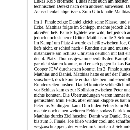
Lukas Kolb eröffnete! Lukas hatte auch am meisten 
technischen Defekt nach dem anderen aufweisen. Di
Achsschenkel abgerissen. Zum Glück hatte Matthias 
Im 1. Finale zeigte Daniel gleich seine Klasse, und st
Ecke. Matthias folgte im Schlepp, machte jedoch 2 k
abreißen ließ. Patrick fightete wie wild, lief jedoch 
jedoch noch sicherer Dritter. Matthias rollte 3 Sekun
Im Kampf um Platz 4 wurde es heiß zwischen Joe, Ch
liefs nicht, er schied nach 4 Runden aus und musste
distanzierte am Schluss Christian deutlich mit fast 
den 4. Platz. Thomas gewann ebenfalls den Kampf u
gar nicht starten konnte, und er sich gegen Lukas B
Cooper JCW durchsetzen konnte. Im 2. Finale ging
Matthias und Daniel. Matthias hatte es auf der Funk
sauschnell, doch konnte er dran bleiben und ebenfall
Rundenzeiten pushen. Daniel konterte schließlich mi
vor Schluss kam es zur Kollision zwischen Peter und
nichts konnten. Die Überrundungen waren immer äuße
gemischten Mini-Felds, aber einmal klappte es halt n
Peter ins Schlingern kam. Durch den Fehler kam M
machte noch einen weiteren Fehler, sodass Patrick 
Matthias durchs Ziel huschte. Damit war Daniel Tage
bis zum 3. Finale. Joe blieb wieder cool und schaffte
wegzuschnappen, der wiederum Christian 3 Sekund