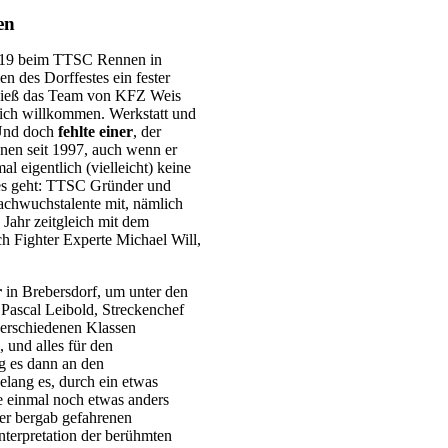
en
2019 beim TTSC Rennen in
n des Dorffestes ein fester
hieß das Team von KFZ Weis
ich willkommen. Werkstatt und
 Und doch
fehlte einer
, der
nen seit 1997, auch wenn er
al eigentlich (vielleicht) keine
 es geht: TTSC Gründer und
achwuchstalente mit, nämlich
s Jahr zeitgleich mit dem
ch Fighter Experte Michael Will,
r
in Brebersdorf, um unter den
Pascal Leibold, Streckenchef
verschiedenen Klassen
 und alles für den
g es dann an den
lang es, durch ein etwas
cke einmal noch etwas anders
der bergab gefahrenen
Interpretation der berühmten