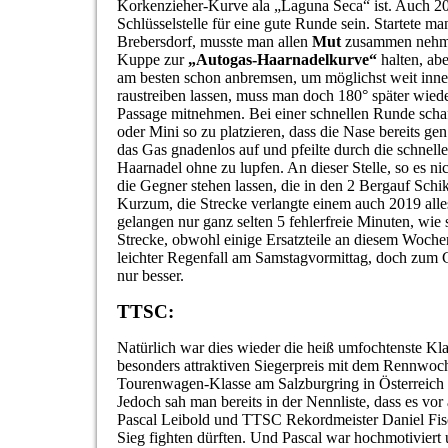
Korkenzieher-Kurve ala „Laguna Seca“ ist. Auch 201
Schlüsselstelle für eine gute Runde sein. Startete ma
Brebersdorf, musste man allen
Mut
zusammen nehme
Kuppe zur
„Autogas-Haarnadelkurve“
halten, ab
am besten schon anbremsen, um möglichst weit inne
raustreiben lassen, muss man doch 180° später wied
Passage mitnehmen. Bei einer schnellen Runde sch
oder Mini so zu platzieren, dass die Nase bereits gen 
das Gas gnadenlos auf und pfeilte durch die schnell
Haarnadel ohne zu lupfen. An dieser Stelle, so es 
die Gegner stehen lassen, die in den 2 Bergauf Sch
Kurzum, die Strecke verlangte einem auch 2019 all
gelangen nur ganz selten 5 fehlerfreie Minuten, wie s
Strecke, obwohl einige Ersatzteile an diesem Woch
leichter Regenfall am Samstagvormittag, doch zum
nur besser.
TTSC:
Natürlich war dies wieder die heiß umfochtenste Kla
besonders attraktiven Siegerpreis mit dem Rennwo
Tourenwagen-Klasse am Salzburgring in Österreich 
Jedoch sah man bereits in der Nennliste, dass es vor
Pascal Leibold und TTSC Rekordmeister Daniel Fis
Sieg fighten dürften. Und Pascal war hochmotiviert