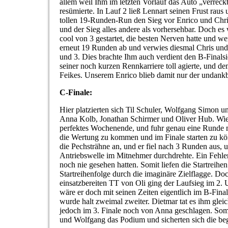
allem weil Ihm im letzten Vorlauf das Auto „verreckt
resümierte. In Lauf 2 ließ Lennart seinen Frust raus
tollen 19-Runden-Run den Sieg vor Enrico und Chris
und der Sieg alles andere als vorhersehbar. Doch es 
cool von 3 gestartet, die besten Nerven hatte und we
erneut 19 Runden ab und verwies diesmal Chris und
und 3. Dies brachte Ihm auch verdient den B-Finalsie
seiner noch kurzen Rennkarriere toll agierte, und d
Feikes. Unserem Enrico blieb damit nur der undankba
C-Finale:
Hier platzierten sich Til Schuler, Wolfgang Simon u
Anna Kolb, Jonathan Schirmer und Oliver Hub. Wie?
perfektes Wochenende, und fuhr genau eine Runde
die Wertung zu kommen und im Finale starten zu kön
die Pechsträhne an, und er fiel nach 3 Runden aus, u
Antriebswelle im Mitnehmer durchdrehte. Ein Fehler
noch nie gesehen hatten. Somit liefen die Startreihe
Startreihenfolge durch die imaginäre Zielflagge. D
einsatzbereiten TT von Oli ging der Laufsieg im 2. 
wäre er doch mit seinen Zeiten eigentlich im B-Finale
wurde halt zweimal zweiter. Dietmar tat es ihm glei
jedoch im 3. Finale noch von Anna geschlagen. Som
und Wolfgang das Podium und sicherten sich die be