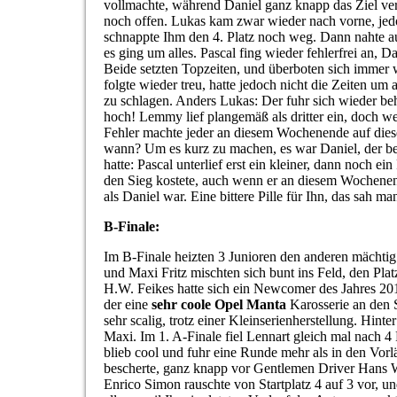
vollmachte, während Daniel ganz knapp das Ziel ver
noch offen. Lukas kam zwar wieder nach vorne, jed
schnappte Ihm den 4. Platz noch weg. Dann nahte au
es ging um alles. Pascal fing wieder fehlerfrei an, Da
Beide setzten Topzeiten, und überboten sich immer
folgte wieder treu, hatte jedoch nicht die Zeiten um
zu schlagen. Anders Lukas: Der fuhr sich wieder be
hoch! Lemmy lief plangemäß als dritter ein, doch w
Fehler machte jeder an diesem Wochenende auf dies
wann? Um es kurz zu machen, es war Daniel, der ber
hatte: Pascal unterlief erst ein kleiner, dann noch ein
den Sieg kostete, auch wenn er an diesem Wochenen
als Daniel war. Eine bittere Pille für Ihn, das sah ma
B-Finale:
Im B-Finale heizten 3 Junioren den anderen mächtig
und Maxi Fritz mischten sich bunt ins Feld, den Plat
H.W. Feikes hatte sich ein Newcomer des Jahres 201
der eine
sehr coole Opel Manta
Karosserie an den S
sehr scalig, trotz einer Kleinserienherstellung. Hinte
Maxi. Im 1. A-Finale fiel Lennart gleich mal nach 4
blieb cool und fuhr eine Runde mehr als in den Vor
bescherte, ganz knapp vor Gentlemen Driver Hans 
Enrico Simon rauschte von Startplatz 4 auf 3 vor, 