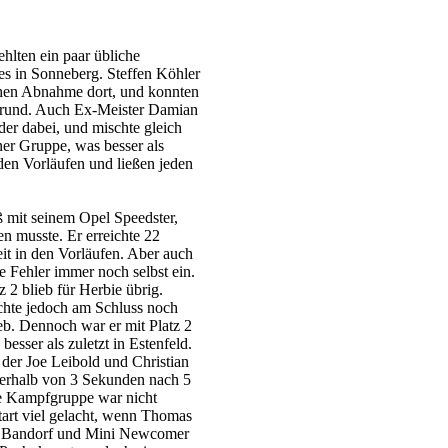
ehlten ein paar übliche
s in Sonneberg. Steffen Köhler
schen Abnahme dort, und konnten
 Grund. Auch Ex-Meister Damian
der dabei, und mischte gleich
ner Gruppe, was besser als
 den Vorläufen und ließen jeden
 mit seinem Opel Speedster,
n musste. Er erreichte 22
it in den Vorläufen. Aber auch
IMG_5636
te Fehler immer noch selbst ein.
tz 2 blieb für Herbie übrig.
IMG_5651
achte jedoch am Schluss noch
ieb. Dennoch war er mit Platz 2
besser als zuletzt in Estenfeld.
, der Joe Leibold und Christian
nerhalb von 3 Sekunden nach 5
te Kampfgruppe war nicht
tart viel gelacht, wenn Thomas
s Bandorf und Mini Newcomer