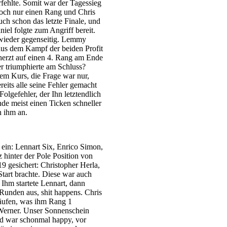
fehlte. Somit war der Tagessieg
och nur einen Rang und Chris
ch schon das letzte Finale, und
niel folgte zum Angriff bereit.
 wieder gegenseitig. Lemmy
 aus dem Kampf der beiden Profit
herzt auf einen 4. Rang am Ende
er triumphierte am Schluss?
em Kurs, die Frage war nur,
eits alle seine Fehler gemacht
 Folgefehler, der Ihn letztendlich
de meist einen Ticken schneller
n ihm an.
 ein: Lennart Six, Enrico Simon,
z hinter der Pole Position von
9 gesichert: Christopher Herla,
IMG_5633
tart brachte. Diese war auch
r Ihm startete Lennart, dann
 Runden aus, shit happens. Chris
läufen, was ihm Rang 1
Werner. Unser Sonnenschein
und war schonmal happy, vor