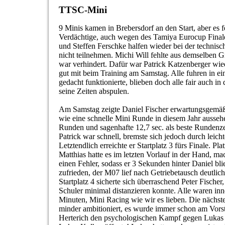
TTSC-Mini
9 Minis kamen in Brebersdorf an den Start, aber es f
Verdächtige, auch wegen des Tamiya Eurocup Finale
und Steffen Ferschke halfen wieder bei der techni
nicht teilnehmen. Michi Will fehlte aus demselben
war verhindert. Dafür war Patrick Katzenberger wie
gut mit beim Training am Samstag. Alle fuhren in ei
gedacht funktionierte, blieben doch alle fair auch in
seine Zeiten abspulen.
Am Samstag zeigte Daniel Fischer erwartungsgemäß
wie eine schnelle Mini Runde in diesem Jahr aussehe
Runden und sagenhafte 12,7 sec. als beste Rundenze
Patrick war schnell, bremste sich jedoch durch leich
Letztendlich erreichte er Startplatz 3 fürs Finale. Pla
Matthias hatte es im letzten Vorlauf in der Hand, m
einen Fehler, sodass er 3 Sekunden hinter Daniel bl
zufrieden, der M07 lief nach Getriebetausch deutlich 
Startplatz 4 sicherte sich überraschend Peter Fischer
Schuler minimal distanzieren konnte. Alle waren in
Minuten, Mini Racing wie wir es lieben. Die nächs
minder ambitioniert, es wurde immer schon am Vors
Herterich den psychologischen Kampf gegen Luka