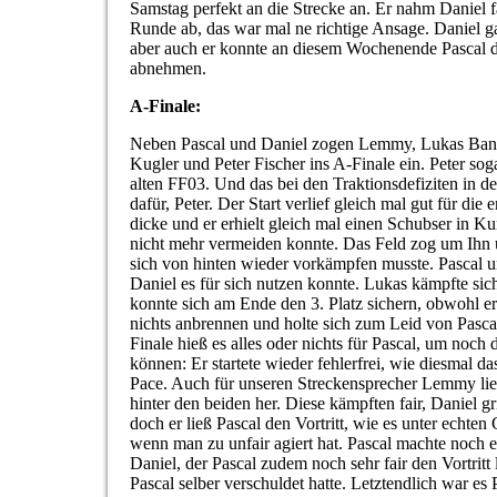
Samstag perfekt an die Strecke an. Er nahm Daniel fa
Runde ab, das war mal ne richtige Ansage. Daniel ga
aber auch er konnte an diesem Wochenende Pascal di
abnehmen.
A-Finale:
Neben Pascal und Daniel zogen Lemmy, Lukas Band
Kugler und Peter Fischer ins A-Finale ein. Peter sog
alten FF03. Und das bei den Traktionsdefiziten in 
dafür, Peter. Der Start verlief gleich mal gut für di
dicke und er erhielt gleich mal einen Schubser in Ku
nicht mehr vermeiden konnte. Das Feld zog um Ihn 
sich von hinten wieder vorkämpfen musste. Pascal un
Daniel es für sich nutzen konnte. Lukas kämpfte sic
konnte sich am Ende den 3. Platz sichern, obwohl er 
nichts anbrennen und holte sich zum Leid von Pascal
Finale hieß es alles oder nichts für Pascal, um noch
können: Er startete wieder fehlerfrei, wie diesmal d
Pace. Auch für unseren Streckensprecher Lemmy lie
hinter den beiden her. Diese kämpften fair, Daniel g
doch er ließ Pascal den Vortritt, wie es unter echten
wenn man zu unfair agiert hat. Pascal machte noch e
Daniel, der Pascal zudem noch sehr fair den Vortritt
Pascal selber verschuldet hatte. Letztendlich war es