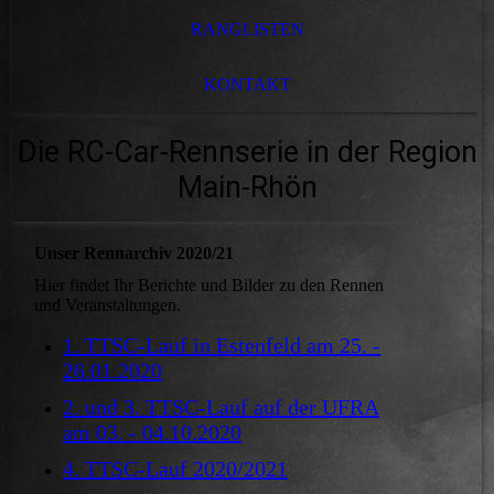
RANGLISTEN
KONTAKT
Die RC-Car-Rennserie in der Region
Main-Rhön
Unser Rennarchiv 2020/21
Hier findet Ihr Berichte und Bilder zu den Rennen
und Veranstaltungen.
1. TTSC-Lauf in Estenfeld am 25. -
26.01.2020
2. und 3. TTSC-Lauf auf der UFRA
am 03. - 04.10.2020
4. TTSC-Lauf 2020/2021