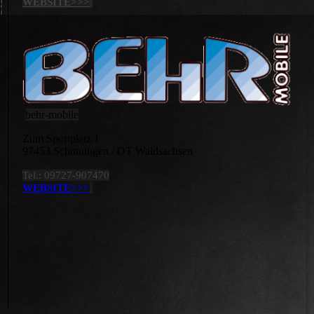
WEBSITE>>>
behr-mobile
Zum Sportplatz 1
97453 Schonungen / OT Waldsachsen
Tel.: 09727-907470
WEBSITE>>>