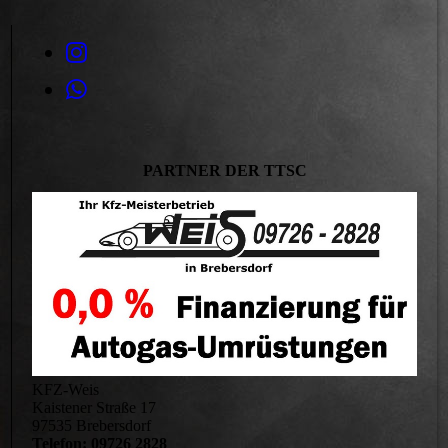
PARTNER DER TTSC
KFZ-Weis
Kaistener Straße 17
97535 Brebersdorf
Telefon: 09726 2828