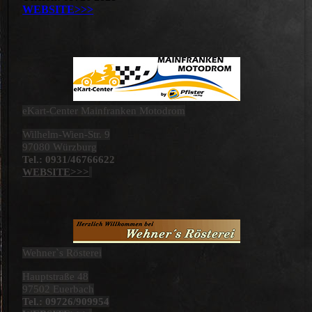
WEBSITE>>>
eKart-Center Mainfranken Motodrom
Wilhelm-Wien-Str. 9
97080 Würzburg
Tel.: 0931/46766622
WEBSITE>>>
Wehner`s Rösterei
Hauptstraße 48
97502 Euerbach
Tel.: 09726/909954