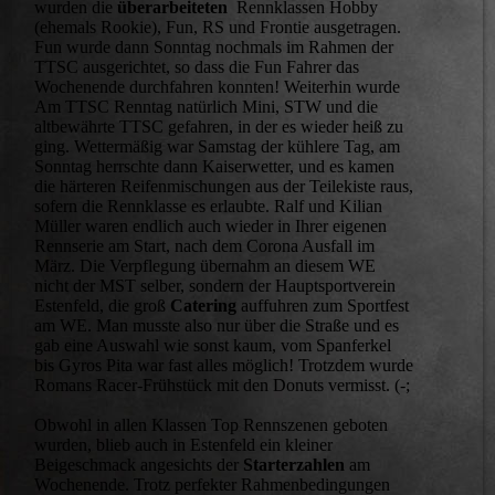
wurden die
überarbeiteten
Rennklassen Hobby
(ehemals Rookie), Fun, RS und Frontie ausgetragen.
Fun wurde dann Sonntag nochmals im Rahmen der
TTSC ausgerichtet, so dass die Fun Fahrer das
Wochenende durchfahren konnten! Weiterhin wurde
Am TTSC Renntag natürlich Mini, STW und die
altbewährte TTSC gefahren, in der es wieder heiß zu
ging. Wettermäßig war Samstag der kühlere Tag, am
Sonntag herrschte dann Kaiserwetter, und es kamen
die härteren Reifenmischungen aus der Teilekiste raus,
sofern die Rennklasse es erlaubte. Ralf und Kilian
Müller waren endlich auch wieder in Ihrer eigenen
Rennserie am Start, nach dem Corona Ausfall im
März. Die Verpflegung übernahm an diesem WE
nicht der MST selber, sondern der Hauptsportverein
Estenfeld, die groß
Catering
auffuhren zum Sportfest
am WE. Man musste also nur über die Straße und es
gab eine Auswahl wie sonst kaum, vom Spanferkel
bis Gyros Pita war fast alles möglich! Trotzdem wurde
Romans Racer-Frühstück mit den Donuts vermisst. (-;
Obwohl in allen Klassen Top Rennszenen geboten
wurden, blieb auch in Estenfeld ein kleiner
Beigeschmack angesichts der
Starterzahlen
am
Wochenende. Trotz perfekter Rahmenbedingungen