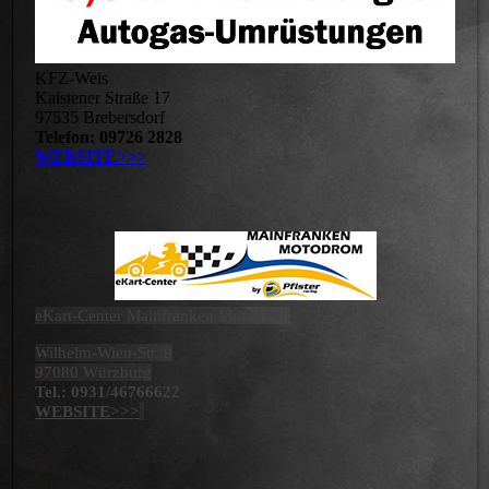
KFZ-Weis
Kaistener Straße 17
97535 Brebersdorf
Telefon: 09726 2828
WEBSITE>>>
eKart-Center Mainfranken Motodrom
Wilhelm-Wien-Str. 9
97080 Würzburg
Tel.: 0931/46766622
WEBSITE>>>