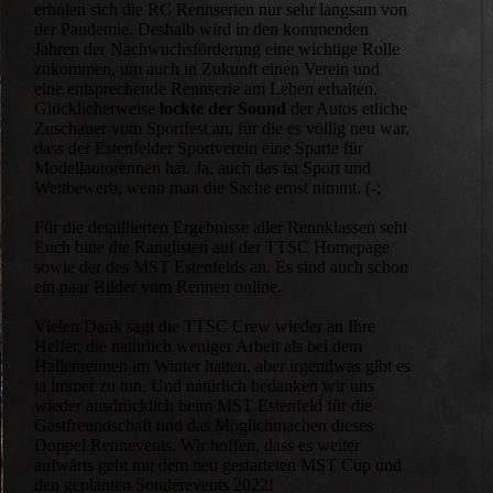
erholen sich die RC Rennserien nur sehr langsam von
der Pandemie. Deshalb wird in den kommenden
Jahren der Nachwuchsförderung eine wichtige Rolle
zukommen, um auch in Zukunft einen Verein und
eine entsprechende Rennserie am Leben erhalten.
Glücklicherweise
lockte der Sound
der Autos etliche
Zuschauer vom Sportfest an, für die es völlig neu war,
dass der Estenfelder Sportverein eine Sparte für
Modellautorennen hat. Ja, auch das ist Sport und
Wettbewerb, wenn man die Sache ernst nimmt. (-;
Für die detaillierten Ergebnisse aller Rennklassen seht
Euch bitte die Ranglisten auf der TTSC Homepage
sowie der des MST Estenfelds an. Es sind auch schon
ein paar Bilder vom Rennen online.
Vielen Dank sagt die TTSC Crew wieder an Ihre
Helfer, die natürlich weniger Arbeit als bei dem
Hallenrennen im Winter hatten, aber irgendwas gibt es
ja immer zu tun. Und natürlich bedanken wir uns
wieder ausdrücklich beim MST Estenfeld für die
Gastfreundschaft und das Möglichmachen dieses
Doppel Rennevents. Wir hoffen, dass es weiter
aufwärts geht mit dem neu gestarteten MST Cup und
den geplanten Sonderevents 2022!