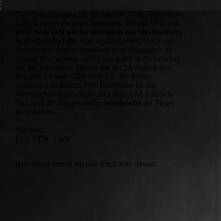
Die Vorbereitungen für das nächste TTSC-Rennen im
August haben ebenfalls begonnen, Familie Weis von
KFZ Weis lädt wieder anlässlich des Straßenfestes
in Brebersdorf ein
, eine anständige RC Car Sause
darzubieten! Also nehmt Euch trotz Urlaubszeit an
diesem Wochenende nichts vor, außer in Brebersdorf
auf der legendären Strecke mit der „Autogaskurve“
und dem kleinen „Dutzendteich“ die Reifen
quietschen zu lassen! Vom Hitzerenne bis zur
Wasserschlacht ist wieder alles drin. Und natürlich
darf auch die obligatorische
Sektdusche
der Sieger
nicht fehlen!
Auf bald,
Eure TTSC Crew
Hier schon einmal ein paar Eindrücke davon: