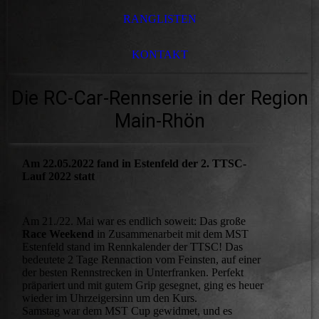
RANGLISTEN
KONTAKT
Die RC-Car-Rennserie in der Region
Main-Rhön
Am 22.05.2022 fand in Estenfeld der 2. TTSC-
Lauf 2022 statt
Am 21./22. Mai war es endlich soweit: Das große
Race Weekend
in Zusammenarbeit mit dem MST
Estenfeld stand im Rennkalender der TTSC! Das
bedeutete 2 Tage Rennaction vom Feinsten, auf einer
der besten Rennstrecken in Unterfranken. Perfekt
präpariert und mit gutem Grip gesegnet, ging es heuer
wieder im Uhrzeigersinn um den Kurs.
Samstag war dem MST Cup gewidmet, und es