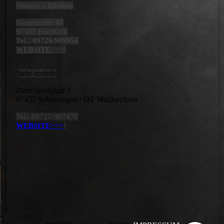
Wehner`s Rösterei
Hauptstraße 48
97502 Euerbach
Tel.: 09726/909954
WEBSITE>>>
behr-mobile
Zum Sportplatz 1
97453 Schonungen / OT Waldsachsen
Tel.: 09727-907470
WEBSITE>>>